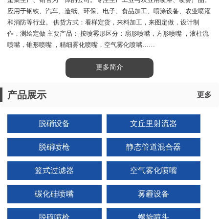
是集生产、销售为一体的公司。专注生产工业与农业用喷淋、喷雾产品。
应用于钢铁、汽车、造纸、环保、电子、食品加工、喷涂设备、农业喷灌
和消防等行业。 供货方式：看样定货，来料加工，来图定做，设计制
作，测绘定做 主要产品： 按喷雾形区分：扇形喷嘴，方形喷嘴 ，液柱流
喷嘴，锥形喷嘴 ，精细雾化喷嘴，空气雾化喷嘴……
更多简介
产品展示
更多
脱硝设备
文丘里射流器
脱硝喷枪
静态管道混合器
篮式过滤器
空气雾化喷嘴
碳化硅喷嘴
雾霾设备
脱硫喷枪
螺旋喷头