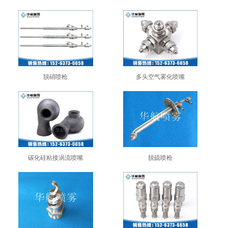
脱硝喷枪
多头空气雾化喷嘴
碳化硅粘接涡流喷嘴
脱硫喷枪