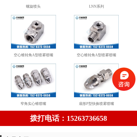
螺旋喷头
LNN系列
空心锥转角A型喷雾喷嘴
空心锥转角A型喷雾喷嘴
窄角实心锥喷嘴
扇形P型快换喷雾喷嘴
拨打电话：15263736658