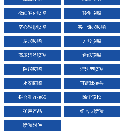
微细雾化喷嘴
转角喷嘴
空心锥形喷嘴
实心锥形喷嘴
1
2
3
扇形喷嘴
方形喷嘴
高压清洗喷嘴
造纸喷嘴
除磷喷嘴
清洗型喷嘴
水雾喷嘴
可调球接头
拼合孔连接器
除尘喷枪
矿用产品
组合式喷嘴
喷嘴附件