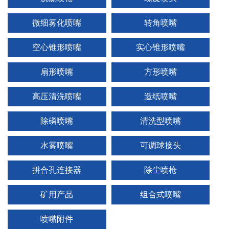
微细雾化喷嘴
转角喷嘴
空心锥形喷嘴
实心锥形喷嘴
1
2
3
扇形喷嘴
方形喷嘴
高压清洗喷嘴
造纸喷嘴
除磷喷嘴
清洗型喷嘴
水雾喷嘴
可调球接头
拼合孔连接器
除尘喷枪
矿用产品
组合式喷嘴
喷嘴附件