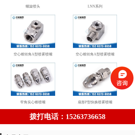
螺旋喷头
LNN系列
空心锥转角A型喷雾喷嘴
空心锥转角A型喷雾喷嘴
窄角实心锥喷嘴
扇形P型快换喷雾喷嘴
拨打电话：15263736658