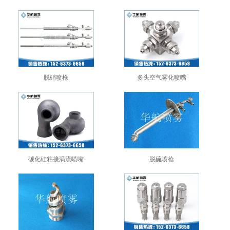
脱硝喷枪
多头空气雾化喷嘴
碳化硅粘接涡流喷嘴
脱硫喷枪