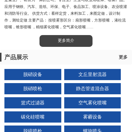
是集生产、销售为一体的公司。专注生产工业与农业用喷淋、喷雾产品。
应用于钢铁、汽车、造纸、环保、电子、食品加工、喷涂设备、农业喷灌
和消防等行业。 供货方式：看样定货，来料加工，来图定做，设计制
作，测绘定做 主要产品： 按喷雾形区分：扇形喷嘴，方形喷嘴 ，液柱流
喷嘴，锥形喷嘴 ，精细雾化喷嘴，空气雾化喷嘴……
更多简介
产品展示
更多
脱硝设备
文丘里射流器
脱硝喷枪
静态管道混合器
篮式过滤器
空气雾化喷嘴
碳化硅喷嘴
雾霾设备
脱硫喷枪
螺旋喷头