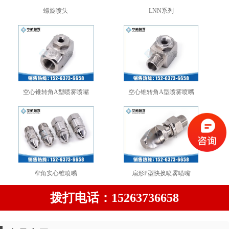
螺旋喷头
LNN系列
空心锥转角A型喷雾喷嘴
空心锥转角A型喷雾喷嘴
窄角实心锥喷嘴
扇形P型快换喷雾喷嘴
拨打电话：15263736658