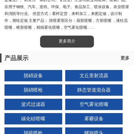
是集生产、销售为一体的公司。专注生产工业与农业用喷淋、喷雾产品。
应用于钢铁、汽车、造纸、环保、电子、食品加工、喷涂设备、农业喷灌
和消防等行业。 供货方式：看样定货，来料加工，来图定做，设计制
作，测绘定做 主要产品： 按喷雾形区分：扇形喷嘴，方形喷嘴 ，液柱流
喷嘴，锥形喷嘴 ，精细雾化喷嘴，空气雾化喷嘴……
更多简介
产品展示
更多
脱硝设备
文丘里射流器
脱硝喷枪
静态管道混合器
篮式过滤器
空气雾化喷嘴
碳化硅喷嘴
雾霾设备
脱硫喷枪
螺旋喷头