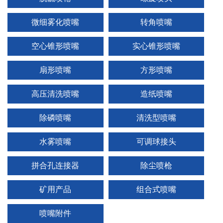
微细雾化喷嘴
转角喷嘴
空心锥形喷嘴
实心锥形喷嘴
1
2
3
扇形喷嘴
方形喷嘴
高压清洗喷嘴
造纸喷嘴
除磷喷嘴
清洗型喷嘴
水雾喷嘴
可调球接头
拼合孔连接器
除尘喷枪
矿用产品
组合式喷嘴
喷嘴附件