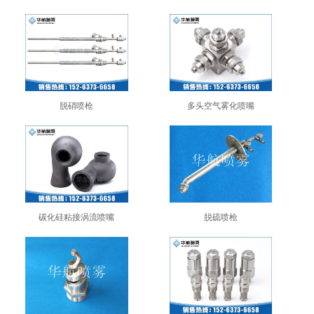
脱硝喷枪
多头空气雾化喷嘴
碳化硅粘接涡流喷嘴
脱硫喷枪